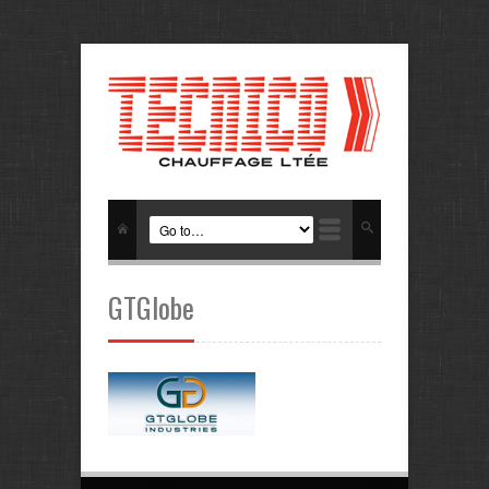
GTGlobe