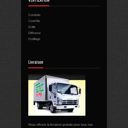
Conduits
Contrôle
Grille
Diffuseur
Outillage
Livraison
Nous offrons la livraison gratuite pour tous nos