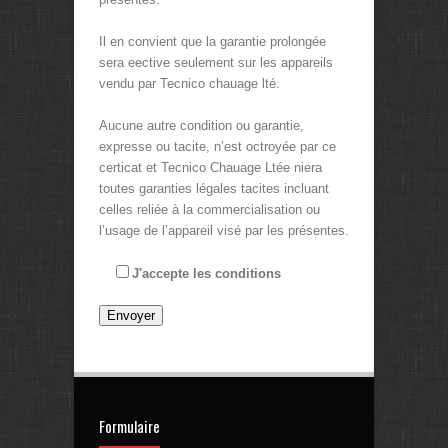
Il en convient que la garantie prolongée
sera eective seulement sur les appareils
vendu par Tecnico chauage lté.
Aucune autre condition ou garantie,
expresse ou tacite, n’est octroyée par ce
certicat et Tecnico Chauage Ltée niera
toutes garanties légales tacites incluant
celles reliée à la commercialisation ou
l’usage de l’appareil visé par les présentes.
J'accepte les conditions
Formulaire