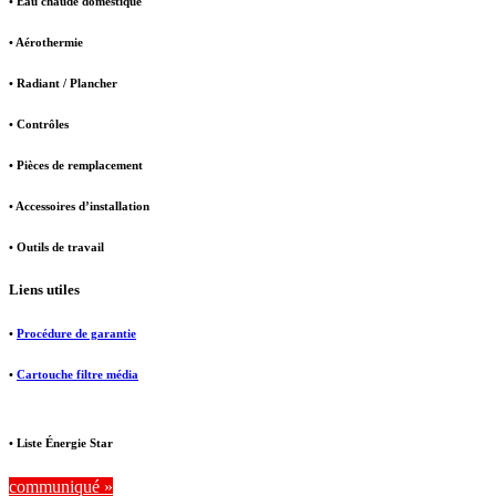
• Eau chaude domestique
• Aérothermie
• Radiant / Plancher
• Contrôles
• Pièces de remplacement
• Accessoires d’installation
• Outils de travail
Liens utiles
•
Procédure de garantie
•
Cartouche filtre média
• Liste Énergie Star
communiqué »