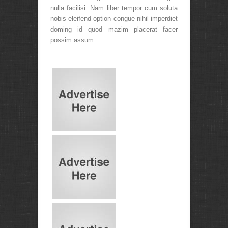
nulla facilisi. Nam liber tempor cum soluta
nobis eleifend option congue nihil imperdiet
doming id quod mazim placerat facer
possim assum.