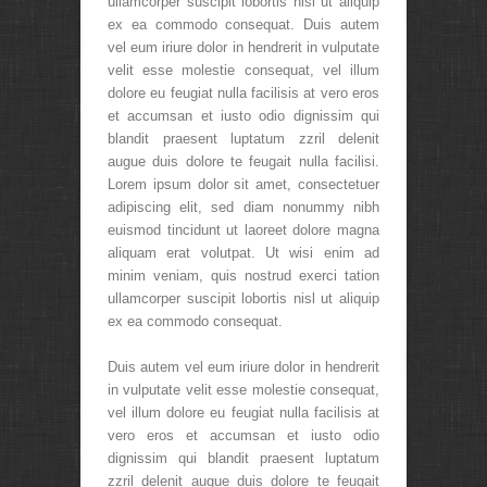
ullamcorper suscipit lobortis nisl ut aliquip
ex ea commodo consequat. Duis autem
vel eum iriure dolor in hendrerit in vulputate
velit esse molestie consequat, vel illum
dolore eu feugiat nulla facilisis at vero eros
et accumsan et iusto odio dignissim qui
blandit praesent luptatum zzril delenit
augue duis dolore te feugait nulla facilisi.
Lorem ipsum dolor sit amet, consectetuer
adipiscing elit, sed diam nonummy nibh
euismod tincidunt ut laoreet dolore magna
aliquam erat volutpat. Ut wisi enim ad
minim veniam, quis nostrud exerci tation
ullamcorper suscipit lobortis nisl ut aliquip
ex ea commodo consequat.
Duis autem vel eum iriure dolor in hendrerit
in vulputate velit esse molestie consequat,
vel illum dolore eu feugiat nulla facilisis at
vero eros et accumsan et iusto odio
dignissim qui blandit praesent luptatum
zzril delenit augue duis dolore te feugait