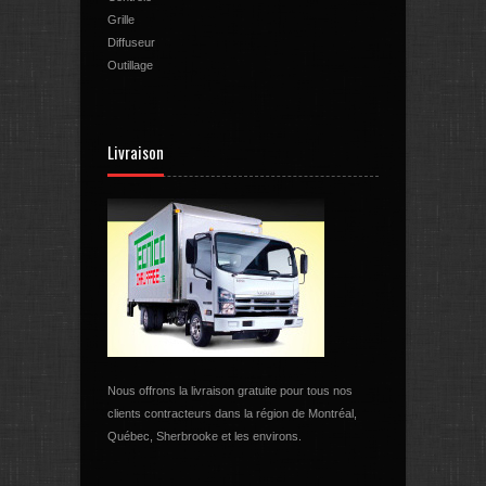
Grille
Diffuseur
Outillage
Livraison
Nous offrons la livraison gratuite pour tous nos
clients contracteurs dans la région de Montréal,
Québec, Sherbrooke et les environs.