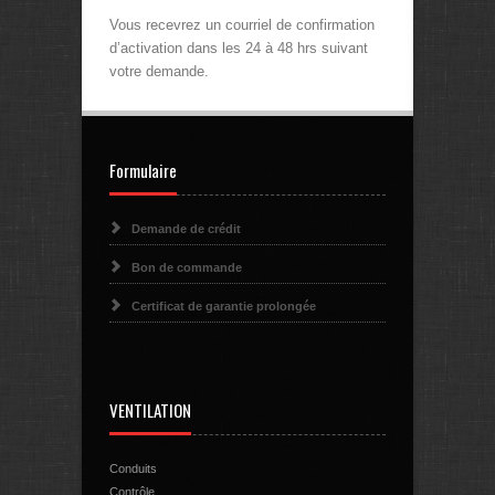
Vous recevrez un courriel de confirmation
d’activation dans les 24 à 48 hrs suivant
votre demande.
Formulaire
Demande de crédit
Bon de commande
Certificat de garantie prolongée
VENTILATION
Conduits
Contrôle