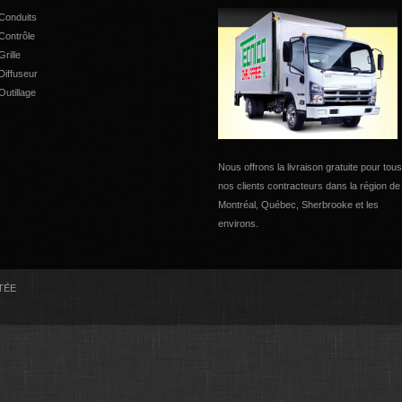
Conduits
Contrôle
Grille
Diffuseur
Outillage
Nous offrons la livraison gratuite pour tous
nos clients contracteurs dans la région de
Montréal, Québec, Sherbrooke et les
environs.
LTÉE