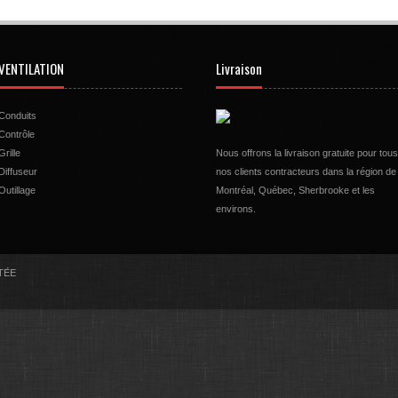
VENTILATION
Livraison
Conduits
Contrôle
Grille
Nous offrons la livraison gratuite pour tous
Diffuseur
nos clients contracteurs dans la région de
Outillage
Montréal, Québec, Sherbrooke et les
environs.
LTÉE